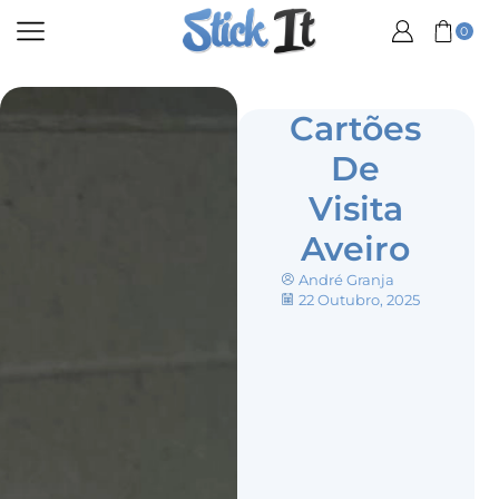
0
Cartões
De
Visita
Aveiro
André Granja
22 Outubro, 2025