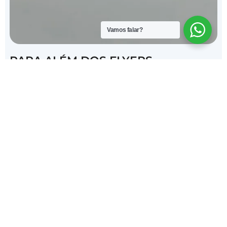
Vamos falar?
PARA ALÉM DOS FLYERS
NECESSITO DE MAIS MATERIAL,
TAMBÉM FAZEM?
Sim! Temos uma gama de produtos bastante
grande, e com isso, temos a certeza que
iremos conseguir tratar de todas as tuas
necessidades.
Para isso basta enviares um email com tudo
que necessitas, ou simplesmente pedir o
nosso catálogo, e iremos responder-te
bastante rápido.