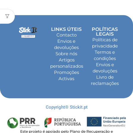
LINKS ÚTEIS
POLÍTICAS
LEGAIS
Contacto
Políticas de
Envios e
privacidade
devoluções
Termos e
Sobre nós
condições
Artigos
Envios e
personalizados
devoluções
Promoções
Livro de
Activas
reclamações
Copyright® Stickit.pt
Este projeto é apoiado pelo Plano de Recuperação e