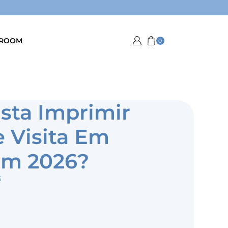
ROOM
0
sta Imprimir
 Visita Em
Em 2026?
6