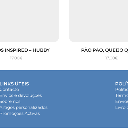
S INSPIRED – HUBBY
PÃO PÃO, QUEIJO 
17,00
€
17,00
€
LINKS ÚTEIS
POLÍ
Contacto
Políti
Envios e devoluções
Termo
Sobre nós
Envio
Artigos personalizados
Livro
Promoções Activas