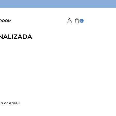
ROOM
0
NALIZADA
p or email.