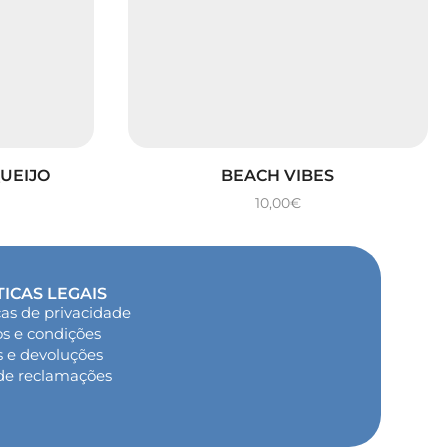
QUEIJO
BEACH VIBES
10,00
€
TICAS LEGAIS
cas de privacidade
s e condições
s e devoluções
 de reclamações