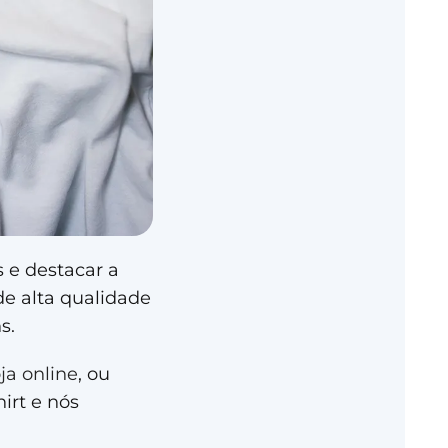
s e destacar a
de alta qualidade
s.
oja online
, ou
irt e nós