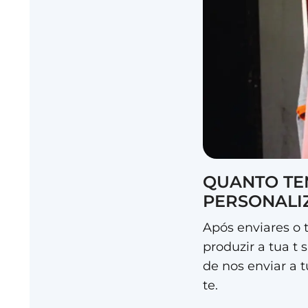
QUANTO TE
PERSONALI
Após enviares o 
produzir a tua t 
de nos enviar a 
te.