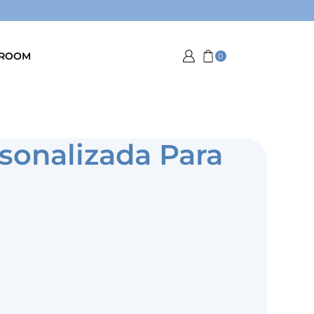
ROOM
0
rsonalizada Para