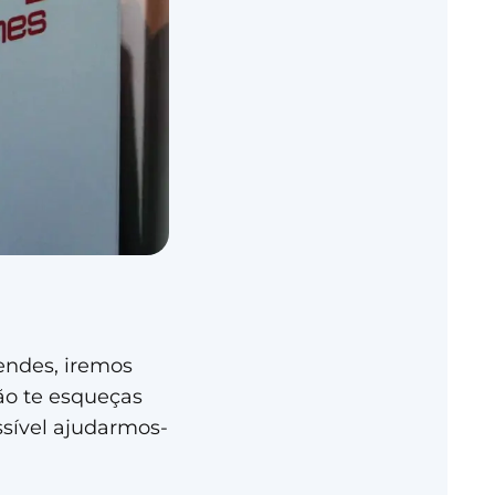
endes, iremos
não te esqueças
ssível ajudarmos-