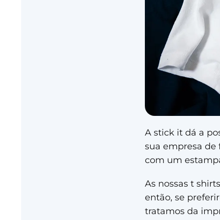
A stick it dá a p
sua empresa de f
com um estampa
As nossas t shir
então, se preferi
tratamos da imp