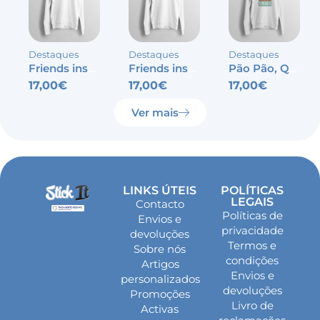
Destaques
Destaques
Destaques
Friends inspired – Wifey
Friends inspired – Hubby
Pão Pão, Queijo Queijo
17,00
€
17,00
€
17,00
€
Ver mais
LINKS ÚTEIS
POLÍTICAS
LEGAIS
Contacto
Políticas de
Envios e
privacidade
devoluções
Termos e
Sobre nós
condições
Artigos
Envios e
personalizados
devoluções
Promoções
Livro de
Activas