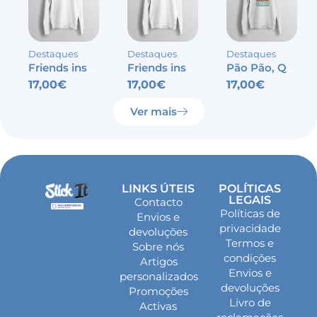
Destaques
Destaques
Destaques
Friends inspired – Wifey
Friends inspired – Hubby
Pão Pão, Queijo Queijo
17,00
€
17,00
€
17,00
€
Ver mais
LINKS ÚTEIS
POLÍTICAS
LEGAIS
Contacto
Políticas de
Envios e
privacidade
devoluções
Termos e
Sobre nós
condições
Artigos
Envios e
personalizados
devoluções
Promoções
Livro de
Activas