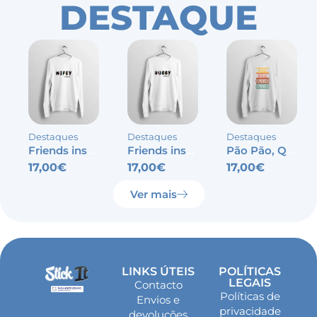
DESTAQUE
Destaques
Destaques
Destaques
Friends inspired – Wifey
Friends inspired – Hubby
Pão Pão, Queijo Queijo
17,00
€
17,00
€
17,00
€
Ver mais
LINKS ÚTEIS
POLÍTICAS
LEGAIS
Contacto
Políticas de
Envios e
privacidade
devoluções