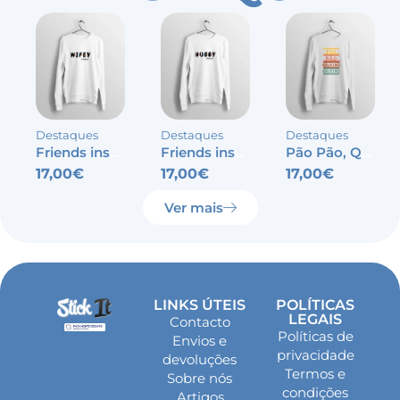
Destaques
Destaques
Destaques
Friends inspired – Wifey
Friends inspired – Hubby
Pão Pão, Queijo Queijo
17,00
€
17,00
€
17,00
€
Ver mais
LINKS ÚTEIS
POLÍTICAS
LEGAIS
Contacto
Políticas de
Envios e
privacidade
devoluções
Termos e
Sobre nós
condições
Artigos