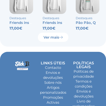
Destaques
Destaques
Destaques
Friends inspired – Wifey
Friends inspired – Hubby
Pão Pão, Queijo Queijo
17,00
€
17,00
€
17,00
€
Ver mais
LINKS ÚTEIS
POLÍTICAS
LEGAIS
Contacto
Políticas de
Envios e
privacidade
devoluções
Termos e
Sobre nós
condições
Artigos
Envios e
personalizados
devoluções
Promoções
Livro de
Activas