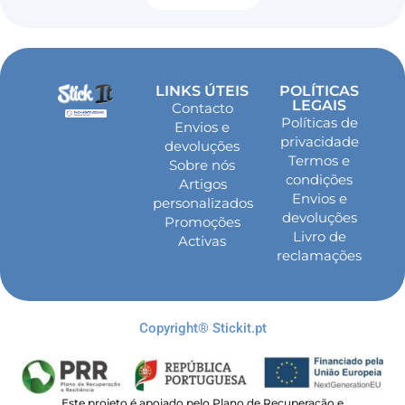
LINKS ÚTEIS
POLÍTICAS
LEGAIS
Contacto
Políticas de
Envios e
privacidade
devoluções
Termos e
Sobre nós
condições
Artigos
Envios e
personalizados
devoluções
Promoções
Livro de
Activas
reclamações
Copyright® Stickit.pt
Este projeto é apoiado pelo Plano de Recuperação e