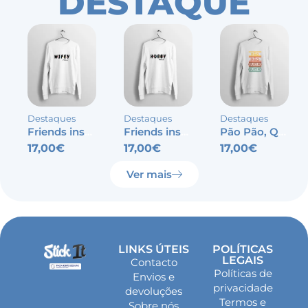
DESTAQUE
Destaques
Destaques
Destaques
Friends inspired – Wifey
Friends inspired – Hubby
Pão Pão, Queijo Queijo
17,00
€
17,00
€
17,00
€
Ver mais
LINKS ÚTEIS
POLÍTICAS
LEGAIS
Contacto
Políticas de
Envios e
privacidade
devoluções
Termos e
Sobre nós