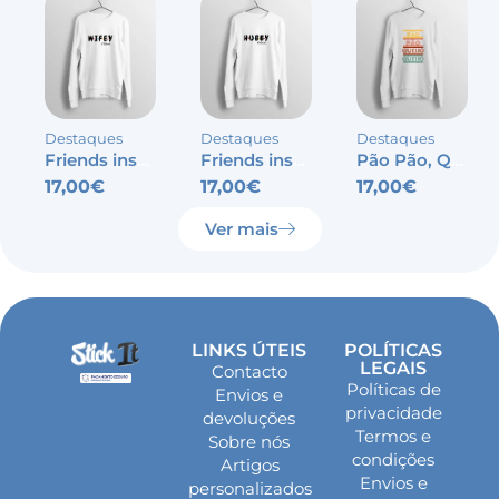
Destaques
Destaques
Destaques
Friends inspired – Wifey
Friends inspired – Hubby
Pão Pão, Queijo Queijo
17,00
€
17,00
€
17,00
€
Ver mais
LINKS ÚTEIS
POLÍTICAS
LEGAIS
Contacto
Políticas de
Envios e
privacidade
devoluções
Termos e
Sobre nós
condições
Artigos
Envios e
personalizados