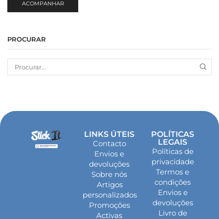
ACOMPANHAR
PROCURAR
LINKS ÚTEIS
POLÍTICAS
LEGAIS
Contacto
Políticas de
Envios e
privacidade
devoluções
Termos e
Sobre nós
condições
Artigos
Envios e
personalizados
devoluções
Promoções
Livro de
Activas