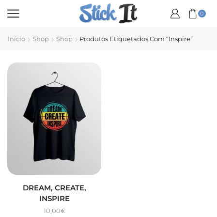
0
Início
Shop
Shop
Produtos Etiquetados Com “Inspire”
DREAM, CREATE,
INSPIRE
10,00
€