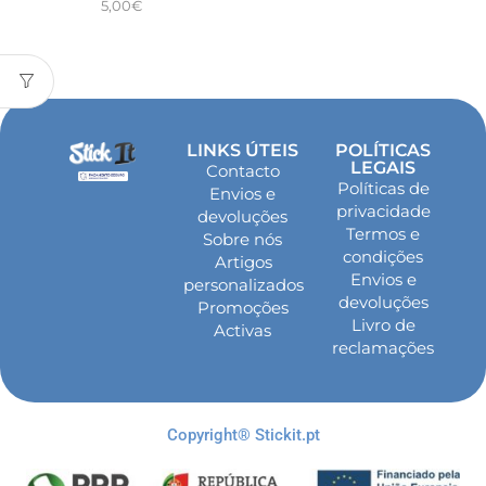
5,00
€
LINKS ÚTEIS
POLÍTICAS
LEGAIS
Contacto
Políticas de
Envios e
privacidade
devoluções
Termos e
Sobre nós
condições
Artigos
Envios e
personalizados
devoluções
Promoções
Livro de
Activas
reclamações
Copyright® Stickit.pt