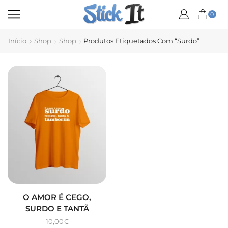
0
Início
Shop
Shop
Produtos Etiquetados Com “surdo”
O AMOR É CEGO,
SURDO E TANTÃ
10,00
€