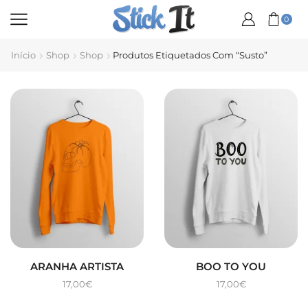
0
Início
Shop
Shop
Produtos Etiquetados Com “Susto”
ARANHA ARTISTA
BOO TO YOU
17,00
€
17,00
€