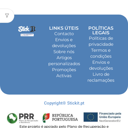
LINKS ÚTEIS
POLÍTICAS
LEGAIS
Contacto
Políticas de
Envios e
privacidade
devoluções
Termos e
Sobre nós
condições
Artigos
Envios e
personalizados
devoluções
Promoções
Livro de
Activas
reclamações
Copyright® Stickit.pt
Este projeto é apoiado pelo Plano de Recuperação e