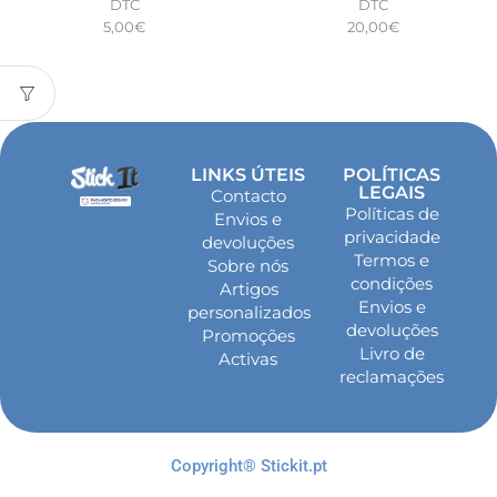
DTC
DTC
5,00
€
20,00
€
LINKS ÚTEIS
POLÍTICAS
LEGAIS
Contacto
Políticas de
Envios e
privacidade
devoluções
Termos e
Sobre nós
condições
Artigos
Envios e
personalizados
devoluções
Promoções
Livro de
Activas
reclamações
Copyright® Stickit.pt