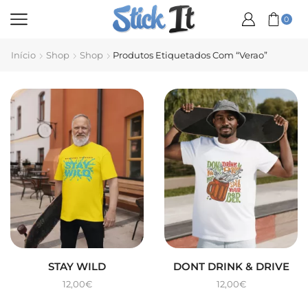
0
Início
Shop
Shop
Produtos Etiquetados Com “verao”
STAY WILD
DONT DRINK & DRIVE
12,00
€
12,00
€