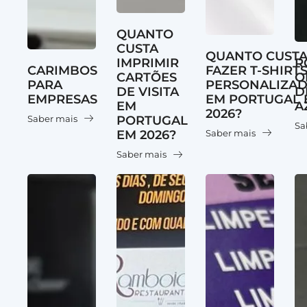
QUANTO
CUSTA
QUANTO CUST
IMPRIMIR
R
CARIMBOS
FAZER T-SHIRT
CARTÕES
O
PARA
PERSONALIZA
DE VISITA
D
EMPRESAS
EM PORTUGAL 
EM
A
2026?
PORTUGAL
Saber mais
Sa
EM 2026?
Saber mais
Saber mais