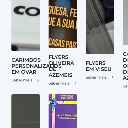
C
FLYERS
CARIMBOS
D
OLIVEIRA
FLYERS
PERSONALIZADOS
O
DE
EM VISEU
EM OVAR
D
AZEMEIS
A
Saber mais
Saber mais
Saber mais
Sa